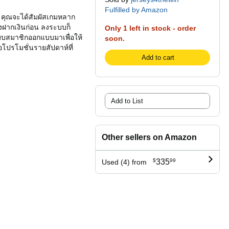
Fulfilled by Amazon
 คุณจะได้สัมผัสเกมหลาก
องฝากเงินก่อน ลงระบบก็
Only 1 left in stock - order
บบสมาชิกออกแบบมาเพื่อให้
soon.
อโปรโมชั่นรายสัปดาห์ที่
Add to cart
Add to List
Other sellers on Amazon
$
335
99
Used (4) from