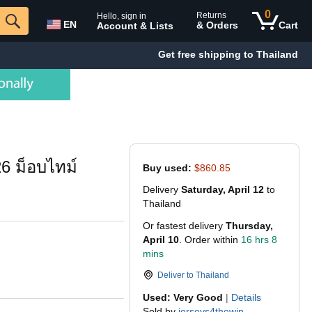
0
Returns
Hello, sign in
EN
& Orders
Cart
Account & Lists
Get free shipping to Thailand
6 ม็อบไทม์
Buy used:
$860.85
Delivery
Saturday, April 12
to
Thailand
Or fastest delivery
Thursday,
April 10
. Order within
16 hrs 8
mins
Deliver to
Thailand
Used: Very Good
|
Details
Sold by
jerseys4thewin