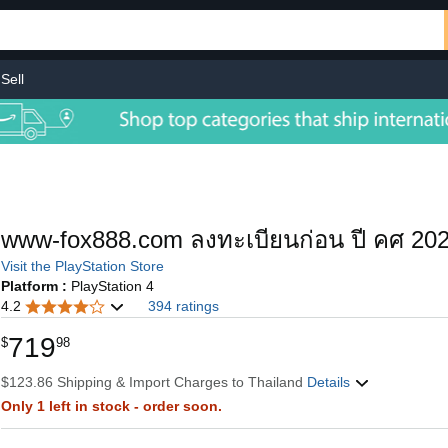
Sell
www-fox888.com ลงทะเบียนก่อน ปี คศ 202
Visit the PlayStation Store
Platform :
PlayStation 4
4.2
394 ratings
719
$
98
$123.86 Shipping & Import Charges to Thailand
Details
Only 1 left in stock - order soon.