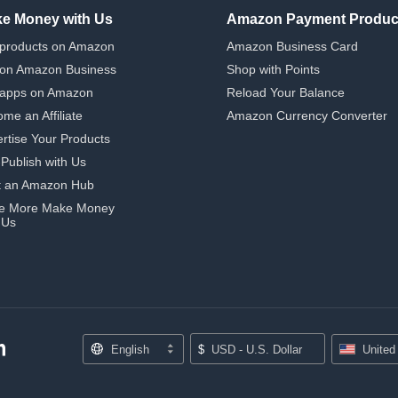
e Money with Us
Amazon Payment Produc
 products on Amazon
Amazon Business Card
 on Amazon Business
Shop with Points
 apps on Amazon
Reload Your Balance
me an Affiliate
Amazon Currency Converter
rtise Your Products
-Publish with Us
t an Amazon Hub
e More Make Money
 Us
English
$
USD - U.S. Dollar
United