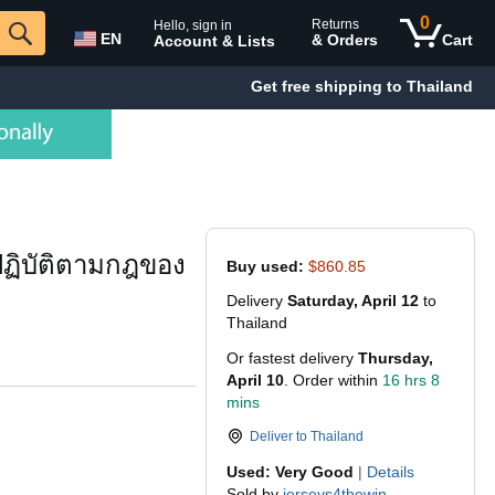
0
Returns
Hello, sign in
EN
& Orders
Cart
Account & Lists
Get free shipping to Thailand
ปฏิบัติตามกฎของ
Buy used:
$860.85
Delivery
Saturday, April 12
to
Thailand
Or fastest delivery
Thursday,
April 10
. Order within
16 hrs 8
mins
Deliver to
Thailand
Used: Very Good
|
Details
Sold by
jerseys4thewin