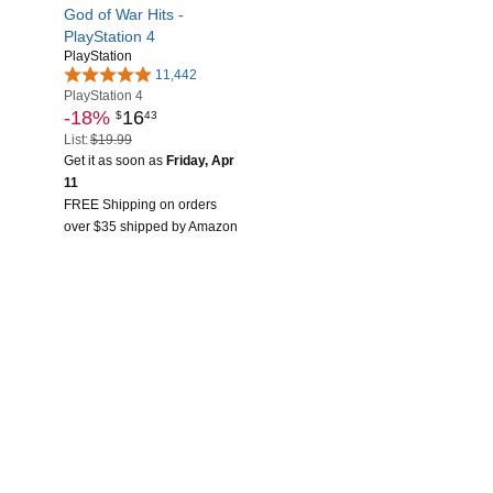
God of War Hits -
PlayStation 4
PlayStation
11,442
PlayStation 4
-18%
16
$
43
List:
$19.99
Get it as soon as
Friday, Apr
11
FREE Shipping on orders
over $35 shipped by Amazon