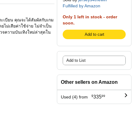
Fulfilled by Amazon
Only 1 left in stock - order
ทะเบียน คุณจะได้สัมผัสกับเกม
soon.
ไม่เสียค่าใช้จ่าย ไม่จำเป็น
รวจความบันเทิงใหม่ล่าสุดใน
Add to cart
Add to List
Other sellers on Amazon
$
335
99
Used (4) from