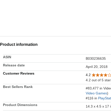
Product information
ASIN
B030236635
Release date
April 20, 2018
Customer Reviews
4.2
4.2 out of 5 star
Best Sellers Rank
#83,477 in Vid
Video Games
)
#116 in
PlaySta
Product Dimensions
14.3 x 4.5 x 17