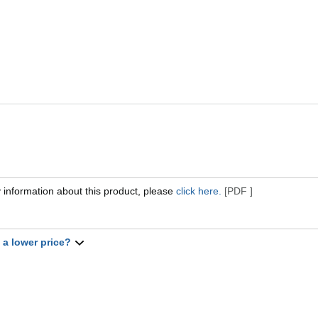
 information about this product, please
click here.
[PDF ]
t a lower price?