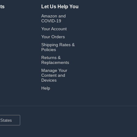
ts
Let Us Help You
Amazon and
COVID-19
Your Account
Your Orders
Shipping Rates &
Policies
Returns &
Replacements
Manage Your
Content and
Devices
Help
 States