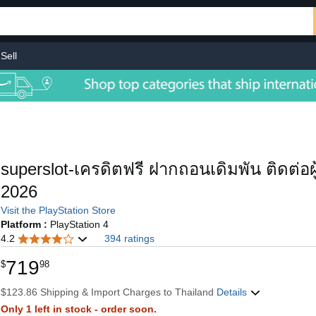
Sell
superslot-เครดิตฟรี ฝากถอนเดิมพัน ติดต่อ
2026
Visit the PlayStation Store
Platform :
PlayStation 4
4.2
394 ratings
719
$
98
$123.86 Shipping & Import Charges to Thailand
Details
Only 1 left in stock - order soon.