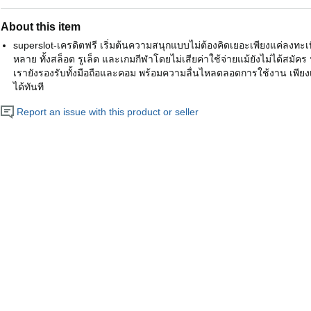
About this item
superslot-เครดิตฟรี เริ่มต้นความสนุกแบบไม่ต้องคิดเยอะเพียงแค่ลงทะ
หลาย ทั้งสล็อต รูเล็ต และเกมกีฬาโดยไม่เสียค่าใช้จ่ายแม้ยังไม่ได้สมั
เรายังรองรับทั้งมือถือและคอม พร้อมความลื่นไหลตลอดการใช้งาน เพี
ได้ทันที
Report an issue with this product or seller