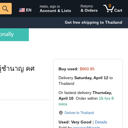
0
Returns
Hello, sign in
EN
& Orders
Cart
Account & Lists
Get free shipping to Thailand
ผู้ชำนาญ คศ
Buy used:
$860.85
Delivery
Saturday, April 12
to
Thailand
Or fastest delivery
Thursday,
April 10
. Order within
16 hrs 8
mins
Deliver to
Thailand
Used: Very Good
|
Details
Sold by
jerseys4thewin