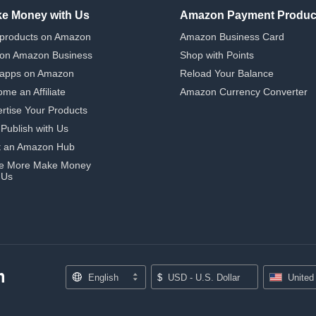
e Money with Us
Amazon Payment Produc
 products on Amazon
Amazon Business Card
 on Amazon Business
Shop with Points
 apps on Amazon
Reload Your Balance
me an Affiliate
Amazon Currency Converter
rtise Your Products
-Publish with Us
t an Amazon Hub
e More Make Money
 Us
English
$
USD - U.S. Dollar
United