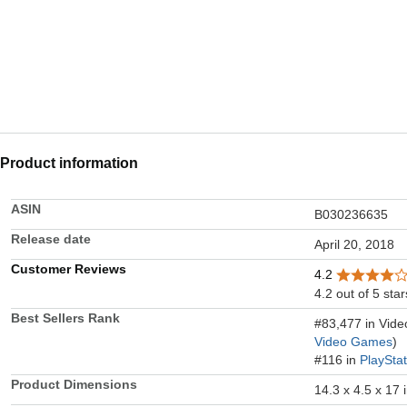
Product information
ASIN
B030236635
Release date
April 20, 2018
Customer Reviews
4.2
4.2 out of 5 star
Best Sellers Rank
#83,477 in Vid
Video Games
)
#116 in
PlaySta
Product Dimensions
14.3 x 4.5 x 17