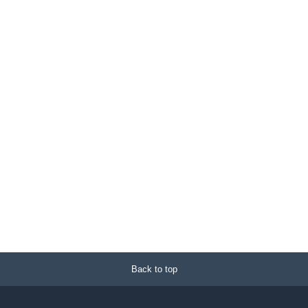
Back to top