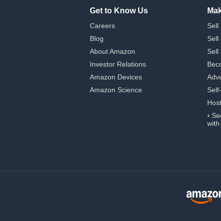
Get to Know Us
Mak
Careers
Sell
Blog
Sell
About Amazon
Sell
Investor Relations
Beco
Amazon Devices
Adve
Amazon Science
Self
Hos
›
Se
with