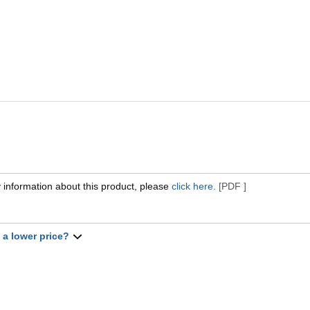
 information about this product, please
click here.
[PDF ]
t a lower price?