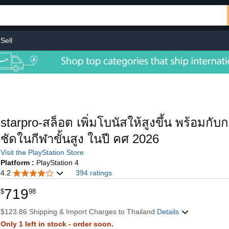
Sell
starpro-สล็อต เพิ่มโบนัสให้สูงขึ้น พร้อมกั
ชัดในกีฬาขั้นสูง ในปี คศ 2026
Visit the PlayStation Store
Platform :
PlayStation 4
4.2
394 ratings
719
$
98
$123.86 Shipping & Import Charges to Thailand
Details
Only 1 left in stock - order soon.