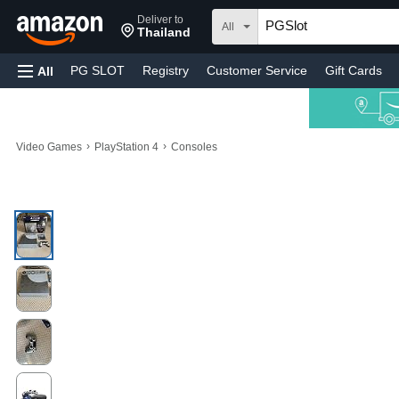
Deliver to
All
Thailand
PG SLOT
Registry
Customer Service
Gift Cards
All
›
›
Video Games
PlayStation 4
Consoles