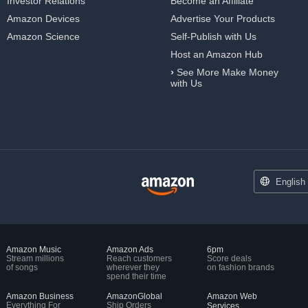
Investor Relations
Become an Affiliate
Amazon Devices
Advertise Your Products
Amazon Science
Self-Publish with Us
Host an Amazon Hub
›
See More Make Money
with Us
English
Amazon Music
Amazon Ads
6pm
Stream millions
Reach customers
Score deals
of songs
wherever they
on fashion brands
spend their time
Amazon Business
AmazonGlobal
Amazon Web
Everything For
Ship Orders
Services