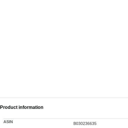
Product information
ASIN
B030236635