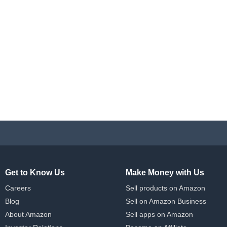
Get to Know Us
Make Money with Us
Careers
Sell products on Amazon
Blog
Sell on Amazon Business
About Amazon
Sell apps on Amazon