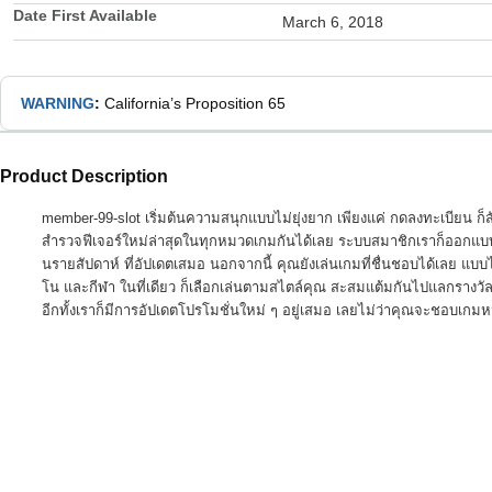
Date First Available
March 6, 2018
WARNING
:
California’s Proposition 65
Product Description
member-99-slot เริ่มต้นความสนุกแบบไม่ยุ่งยาก เพียงแค่ กดลงทะเบียน ก็ส
สำรวจฟีเจอร์ใหม่ล่าสุดในทุกหมวดเกมกันได้เลย ระบบสมาชิกเราก็ออกแบบมาเ
นรายสัปดาห์ ที่อัปเดตเสมอ นอกจากนี้ คุณยังเล่นเกมที่ชื่นชอบได้เลย 
โน และกีฬา ในที่เดียว ก็เลือกเล่นตามสไตล์คุณ สะสมแต้มกันไปแลกรางวัล อ
อีกทั้งเราก็มีการอัปเดตโปรโมชั่นใหม่ ๆ อยู่เสมอ เลยไม่ว่าคุณจะชอบเกม