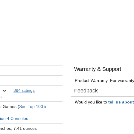
Warranty & Support
Product Warranty: For warranty
Feedback
394 ratings
s
Would you like to
tell us abou
eo Games (
See Top 100 in
tion 4 Consoles
 inches; 7.41 ounces