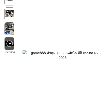
2 VIDEOS