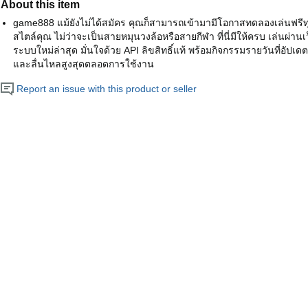
About this item
game888 แม้ยังไม่ได้สมัคร คุณก็สามารถเข้ามามีโอกาสทดลองเล่นฟรีทุ
สไตล์คุณ ไม่ว่าจะเป็นสายหมุนวงล้อหรือสายกีฬา ที่นี่มีให้ครบ เล่นผ่า
ระบบใหม่ล่าสุด มั่นใจด้วย API ลิขสิทธิ์แท้ พร้อมกิจกรรมรายวันที่อัปเดต
และลื่นไหลสูงสุดตลอดการใช้งาน
Report an issue with this product or seller