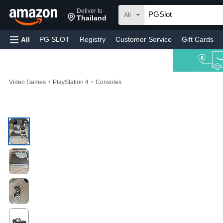
Deliver to
All
Thailand
PG SLOT
Registry
Customer Service
Gift Cards
All
›
›
Video Games
PlayStation 4
Consoles