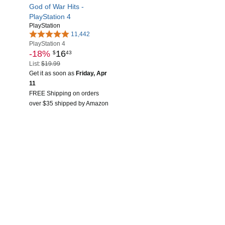
God of War Hits -
PlayStation 4
PlayStation
11,442
PlayStation 4
-18%
16
$
43
List:
$19.99
Get it as soon as
Friday, Apr
11
FREE Shipping on orders
over $35 shipped by Amazon