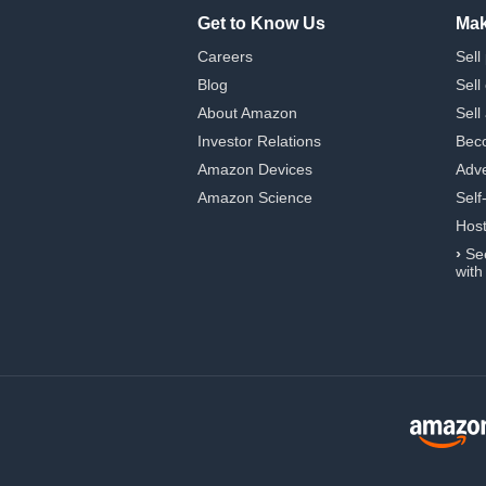
Get to Know Us
Mak
Careers
Sell
Blog
Sell
About Amazon
Sell
Investor Relations
Beco
Amazon Devices
Adve
Amazon Science
Self
Hos
›
Se
with