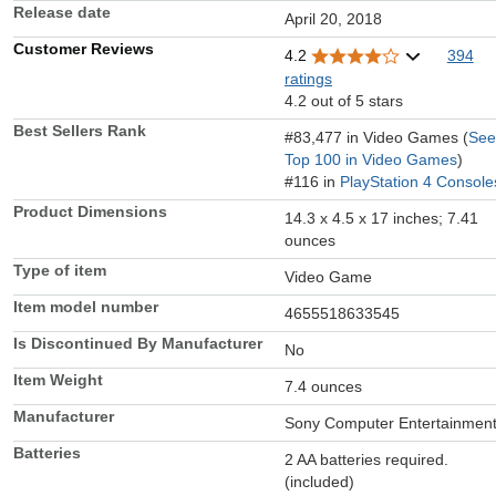
Release date
April 20, 2018
Customer Reviews
4.2
394
ratings
4.2 out of 5 stars
Best Sellers Rank
#83,477 in Video Games (
See
Top 100 in Video Games
)
#116 in
PlayStation 4 Console
Product Dimensions
14.3 x 4.5 x 17 inches; 7.41
ounces
Type of item
Video Game
Item model number
4655518633545
Is Discontinued By Manufacturer
No
Item Weight
7.4 ounces
Manufacturer
Sony Computer Entertainmen
Batteries
2 AA batteries required.
(included)