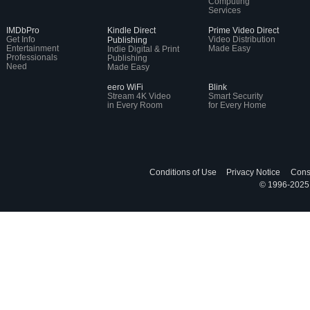
Computing
Services
IMDbPro
Kindle Direct
Prime Video Direct
Get Info
Video Distribution
Publishing
Entertainment
Made Easy
Indie Digital & Print
Professionals
Publishing
Need
Made Easy
eero WiFi
Blink
Stream 4K Video
Smart Security
in Every Room
for Every Home
Conditions of Use
Privacy Notice
Cons
© 1996-2025, 