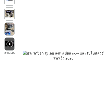
2 VIDEOS