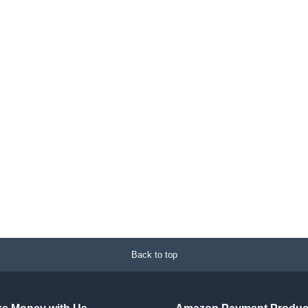
Back to top