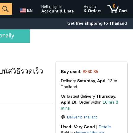
0
Returns
Hello, sign in
EN
& Orders
Cart
Account & Lists
Get free shipping to Thailand
นัสวิธีรวดเร็ว
Buy used:
$860.85
Delivery
Saturday, April 12
to
Thailand
Or fastest delivery
Thursday,
April 10
. Order within
16 hrs 8
mins
Deliver to
Thailand
Used: Very Good
|
Details
Sold by
jerseys4thewin