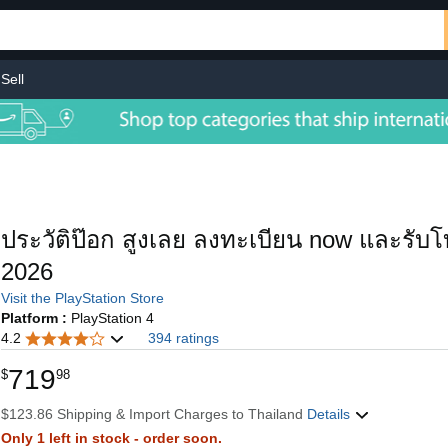
Sell
ประวัติป๊อก สูงเลย ลงทะเบียน now และรับโบ
2026
Visit the PlayStation Store
Platform :
PlayStation 4
4.2
394 ratings
719
$
98
$123.86 Shipping & Import Charges to Thailand
Details
Only 1 left in stock - order soon.