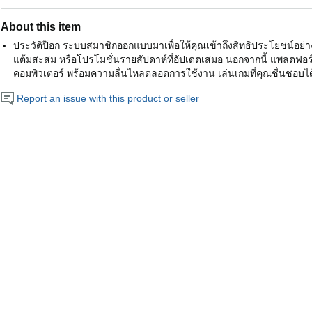
About this item
ประวัติป๊อก ระบบสมาชิกออกแบบมาเพื่อให้คุณเข้าถึงสิทธิประโยชน์อย่าง
แต้มสะสม หรือโปรโมชั่นรายสัปดาห์ที่อัปเดตเสมอ นอกจากนี้ แพลตฟอร์ม
คอมพิวเตอร์ พร้อมความลื่นไหลตลอดการใช้งาน เล่นเกมที่คุณชื่นชอบไ
Report an issue with this product or seller