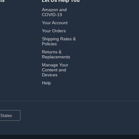
ts
Let Us Help You
Amazon and
COVID-19
Your Account
Your Orders
Shipping Rates &
Policies
Returns &
Replacements
Manage Your
Content and
Devices
Help
 States