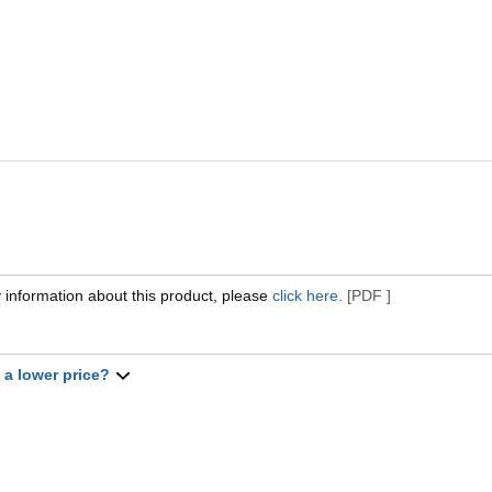
 information about this product, please
click here.
[PDF ]
t a lower price?