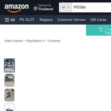
Deliver to
All
Thailand
PG SLOT
Registry
Customer Service
Gift Cards
All
›
›
Video Games
PlayStation 4
Consoles