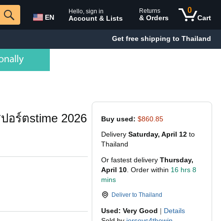
0
Returns
Hello, sign in
EN
& Orders
Cart
Account & Lists
Get free shipping to Thailand
ปอร์ตstime 2026
Buy used:
$860.85
Delivery
Saturday, April 12
to
Thailand
Or fastest delivery
Thursday,
April 10
. Order within
16 hrs 8
mins
Deliver to
Thailand
Used: Very Good
|
Details
Sold by
jerseys4thewin