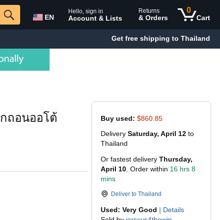
0
Returns
Hello, sign in
EN
& Orders
Cart
Account & Lists
Get free shipping to Thailand
ากถอนออโต้
Buy used:
$860.85
Delivery
Saturday, April 12
to
Thailand
Or fastest delivery
Thursday,
April 10
. Order within
16 hrs 8
mins
Deliver to
Thailand
Used: Very Good
|
Details
Sold by
jerseys4thewin