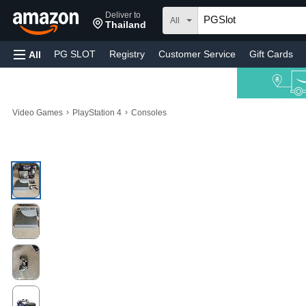
Deliver to
All
Thailand
PG SLOT
Registry
Customer Service
Gift Cards
All
›
›
Video Games
PlayStation 4
Consoles