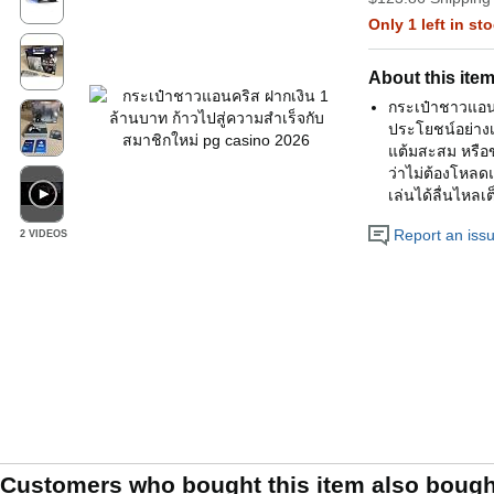
Only 1 left in st
About this ite
กระเป๋าชาวแอนค
ประโยชน์อย่างเ
แต้มสะสม หรือขอ
ว่าไม่ต้องโหลด
เล่นได้ลื่นไหล
Report an issue
2 VIDEOS
Customers who bought this item also bough