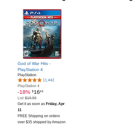
God of War Hits -
PlayStation 4
PlayStation
11,442
PlayStation 4
-18%
16
$
43
List:
$19.99
Get it as soon as
Friday, Apr
11
FREE Shipping on orders
over $35 shipped by Amazon