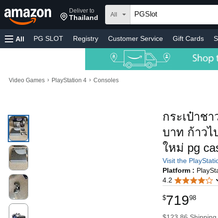
Deliver to
All
Thailand
PG SLOT
Registry
Customer Service
Gift Cards
S
All
›
›
Video Games
PlayStation 4
Consoles
กระเป๋าชาว
บาท ก้าวไป
ใหม่ pg ca
Visit the PlayStat
Platform :
PlaySt
4.2
719
$
98
$123.86 Shipping