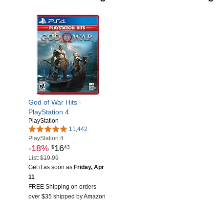
God of War Hits -
PlayStation 4
PlayStation
11,442
PlayStation 4
-18%
16
$
43
List:
$19.99
Get it as soon as
Friday, Apr
11
FREE Shipping on orders
over $35 shipped by Amazon